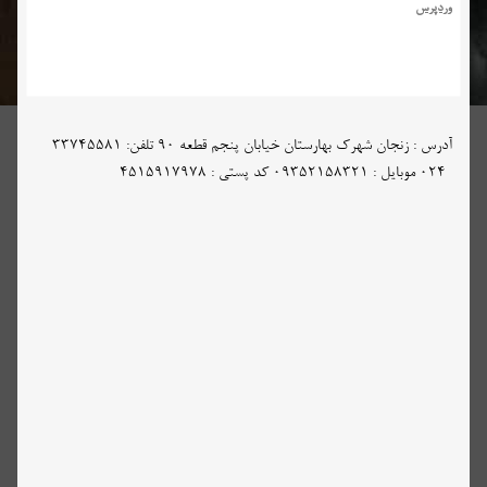
وردپرس
آدرس : زنجان شهرک بهارستان خیابان پنجم قطعه 90 تلفن: 33745581
-024 موبایل : 09352158321 کد پستی : 4515917978