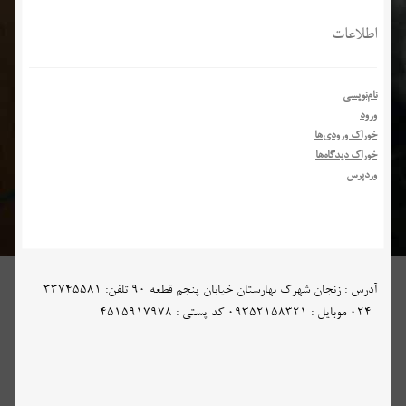
اطلاعات
نام‌نویسی
ورود
خوراک ورودی‌ها
خوراک دیدگاه‌ها
وردپرس
آدرس : زنجان شهرک بهارستان خیابان پنجم قطعه 90 تلفن: 33745581
-024 موبایل : 09352158321 کد پستی : 4515917978