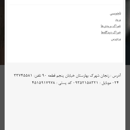
نام‌نویسی
ورود
خوراک ورودی‌ها
خوراک دیدگاه‌ها
وردپرس
آدرس : زنجان شهرک بهارستان خیابان پنجم قطعه 90 تلفن: 33745581
-024 موبایل : 09352158321 کد پستی : 4515917978