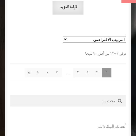
قراءة المزيد
عرض 1–12 من أصل 90 نتيجة
8
7
6
…
4
3
2
1
البحث
عن:
أحدث المقالات