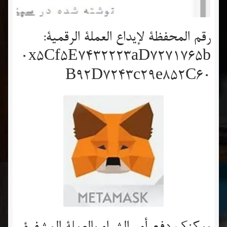
رقم المحفظة لإيداع العملة الرقمية:
0x5Cf5E7432223aD7271765b
B92D7243c29e852C60