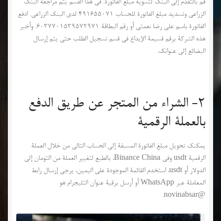
فم بالتقدم إلى البنك لتسوية مبلغ الفاتورة. في هذا القسم يتم مراجعة البنك
الزراعي وتسديد مبلغ الفاتورة للحساب 491655071 لدى البنك الزراعي. ادفع
الفاتورة باسم علي رضا نعمتي أو رقم البطاقة 6037701539572971. وأخبر
هذه الشركة برقم قسيمة الإيداع في قسم تسجيل الطلب حتى يتم إرسال
البضائع إلى عنوانك.
2- الشراء من المتجر عن طريق الدفع
بالعملة الرقمية
يمكنك تحويل مبلغ الفاتورة المسبقة إلى الحساب التالي من خلال العملة
الرقمية usdt وفي Binance China، بالطبع لتغيير العملة من التومان إلى
الدولار أو usdt، استخدم القائمة الموجودة على اليمين، يرجى إرسال رابط
المعاملة عبر WhatsApp أو أرسل برقية عنوان التليجرام هو
@novinabsar.