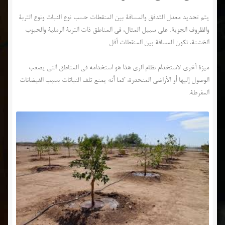
يتم تحديد معدل التدفق والمسافة بين المنقطات حسب نوع النبات ونوع التربة
والظروف الجوية. على سبيل المثال، في المناطق ذات التربة الرملية والحبوب
الخشنة، تكون المسافة بين المنقطات أقل
ميزة أخرى لاستخدام نظام الري هذا هو استخدامه في المناطق التي يصعب
الوصول إليها أو الأراضي المنحدرة، كما أنه يمنع تلف النباتات بسبب الفيضانات
المفرطة.