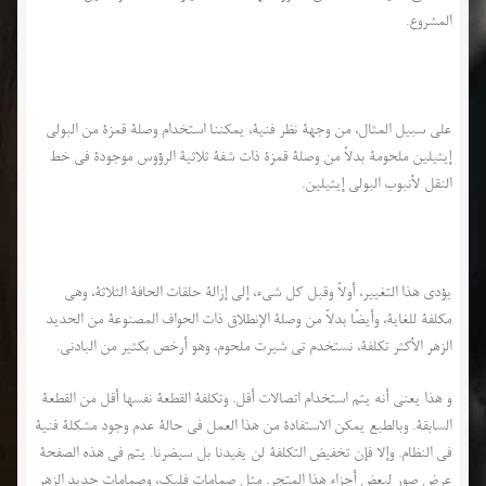
المشروع.
على سبيل المثال، من وجهة نظر فنية، يمكننا استخدام وصلة قمزة من البولي
إيثيلين ملحومة بدلاً من وصلة قمزة ذات شفة ثلاثية الرؤوس موجودة في خط
النقل لأنبوب البولي إيثيلين.
يؤدي هذا التغيير، أولاً وقبل كل شيء، إلى إزالة حلقات الحافة الثلاثة، وهي
مكلفة للغاية، وأيضًا بدلاً من وصلة الإنطلاق ذات الحواف المصنوعة من الحديد
الزهر الأكثر تكلفة، نستخدم تي شيرت ملحوم، وهو أرخص بكثير من البادني.
و هذا يعني أنه يتم استخدام اتصالات أقل. وتكلفة القطعة نفسها أقل من القطعة
السابقة. وبالطبع يمكن الاستفادة من هذا العمل في حالة عدم وجود مشكلة فنية
في النظام. وإلا فإن تخفيض التكلفة لن يفيدنا بل سيضرنا. يتم في هذه الصفحة
عرض صور لبعض أجزاء هذا المتجر. مثل صمامات فليك، وصمامات حديد الزهر