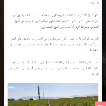
الطبقات.
لكن النوع الأكثر استخداما هو شريط الري بسماكة 200 و 150 ميكرون مع
فترات سقي 10 و 20 و 30 سم. عادة تكون شرائط الري الإيرانية من النوع
الملحوم وشرائط الري الأجنبية من النوع الصفيحي.
الشريط ذو اللوحة به قطارة. لكن الشريط من نوع التماس لا يحتوي على قطارة
وبدلاً من ذلك يوجد مسار متعرج (يشبه السحاب) بجانبه. ويسبب انخفاض في
ضغط الماء.
بحيث تخرج القطرات من خلال اللحامات وتصل إلى أقدام النبات. والذي يعرف
بالباب الجانبي. نوع آخر به ثقب في الشريط. والتي يمكن أن يسمى التماس في
الوسط.