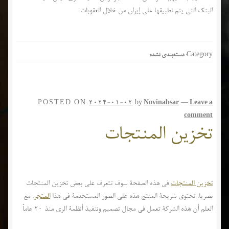
البنك التي يتم تطبيقها على إيران من خلال العقوبات.
Category:
دسته‌بندی نشده
POSTED ON
2024-01-02
by
Novinabsar
—
Leave a
comment
تخزین المنتجات
تخزین المنتجات
في هذه الصفحة سوف تتعرف على بعض تخزین المنتجات
بصريا. تحتوي شريحة المنتج هذه على الصور المستخدمة في هذا
المتجر
. مع
العلم أن هذه الشركة تعمل في مجال تصميم وتنفيذ أنظمة الري منذ 20 عاماً