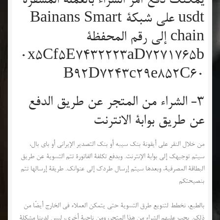
يمكنك دفع أمر الشراء بالعملة المشفرة
usdt على شبكة Bainans Smart
chain إلى رقم المحفظة
0x5Cf5E7432223aD7271765b
B92D7243c29e852C60
3- الشراء من المتجر عن طريق الدفع
عن طريق بوابة الانترنت
من خلال النقر على أيقونة بنك سيبه أو بنك التصدير الإيراني أو باي بال،
سيتم توجيهك إلى بوابة الإنترنت. وبدفع تكلفة الفاتورة تتم التسوية عن طريق
البطاقة المصرفية، وبعدها سيتم إرسال طردك إلى عنوانك. طريقة إرسالها تتم
بنصيحتكم
بالطبع، نخطط لتنويع طرق التسوية حتى يتمكن العملاء في الخارج أيضًا من
ذلك. يجب عليهم الشراء من هذا المتجر، ومن ناحية أخرى، ليس لدينا مشكلة